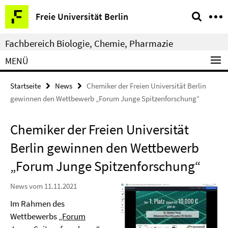
Springe
Service-
Freie Universität Berlin
direkt
Navigation
zu
Fachbereich Biologie, Chemie, Pharmazie
Inhalt
MENÜ
Startseite
News
Chemiker der Freien Universität Berlin
gewinnen den Wettbewerb „Forum Junge Spitzenforschung“
Chemiker der Freien Universität
Berlin gewinnen den Wettbewerb
„Forum Junge Spitzenforschung“
News vom 11.11.2021
Im Rahmen des
Wettbewerbs
„Forum