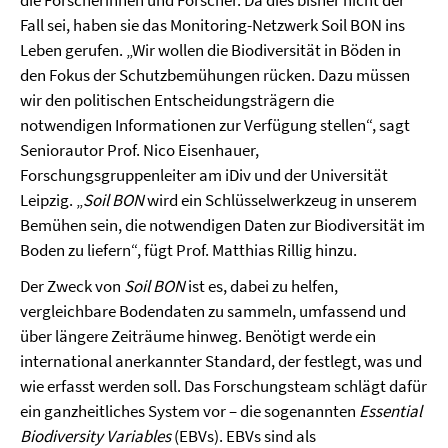
die Forscherinnen und Forscher. Da dies bisher nicht der
Fall sei, haben sie das Monitoring-Netzwerk Soil BON ins
Leben gerufen. „Wir wollen die Biodiversität in Böden in
den Fokus der Schutzbemühungen rücken. Dazu müssen
wir den politischen Entscheidungsträgern die
notwendigen Informationen zur Verfügung stellen“, sagt
Seniorautor Prof. Nico Eisenhauer,
Forschungsgruppenleiter am iDiv und der Universität
Leipzig. „
Soil BON
wird ein Schlüsselwerkzeug in unserem
Bemühen sein, die notwendigen Daten zur Biodiversität im
Boden zu liefern“, fügt Prof. Matthias Rillig hinzu.
Der Zweck von
Soil BON
ist es, dabei zu helfen,
vergleichbare Bodendaten zu sammeln, umfassend und
über längere Zeiträume hinweg. Benötigt werde ein
international anerkannter Standard, der festlegt, was und
wie erfasst werden soll. Das Forschungsteam schlägt dafür
ein ganzheitliches System vor – die sogenannten
Essential
Biodiversity Variables
(EBVs). EBVs sind als