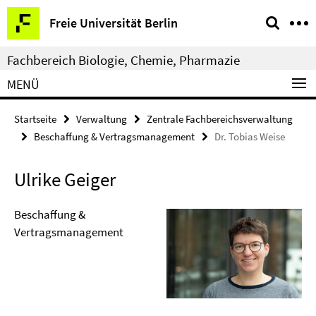
Springe
Service-
Freie Universität Berlin
direkt
Navigation
zu
Fachbereich Biologie, Chemie, Pharmazie
Inhalt
MENÜ
Startseite
Verwaltung
Zentrale Fachbereichsverwaltung
Beschaffung & Vertragsmanagement
Dr. Tobias Weise
Ulrike Geiger
Beschaffung &
Vertragsmanagement