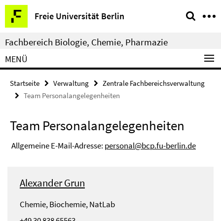
Springe
Service-
Freie Universität Berlin
direkt
Navigation
zu
Fachbereich Biologie, Chemie, Pharmazie
Inhalt
MENÜ
Startseite
Verwaltung
Zentrale Fachbereichsverwaltung
Team Personalangelegenheiten
Team Personalangelegenheiten
Allgemeine E-Mail-Adresse:
personal@bcp.fu-berlin.de
Alexander Grun
Chemie, Biochemie, NatLab
+49 30 838 65563