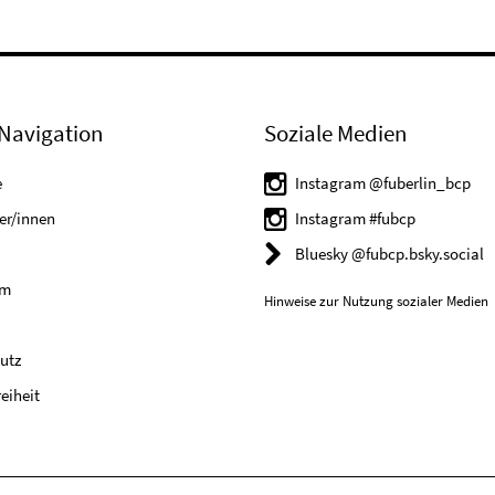
Navigation
Soziale Medien
e
Instagram @fuberlin_bcp
er/innen
Instagram #fubcp
Bluesky @fubcp.bsky.social
um
Hinweise zur Nutzung sozialer Medien
utz
reiheit