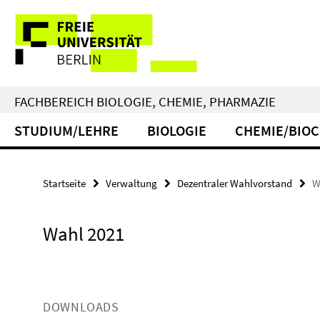
Springe
Service-
direkt
zu
Navigation
Inhalt
FACHBEREICH BIOLOGIE, CHEMIE, PHARMAZIE
STUDIUM/LEHRE
BIOLOGIE
CHEMIE/BIO
Startseite
Verwaltung
Dezentraler Wahlvorstand
W
Wahl 2021
DOWNLOADS