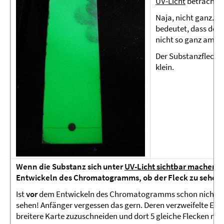
UV-Licht
betrachte
Naja, nicht ganz...
bedeutet, dass der F
nicht so ganz am Ra
Der Substanzfleck is
klein.
Wenn die Substanz sich unter
UV-Licht sichtbar machen
l
Entwickeln des Chromatogramms, ob der Fleck zu sehen ist
Ist
vor
dem Entwickeln des Chromatogramms schon nichts zu
sehen! Anfänger vergessen das gern. Deren verzweifelte Ers
breitere Karte zuzuschneiden und dort 5 gleiche Flecken neb