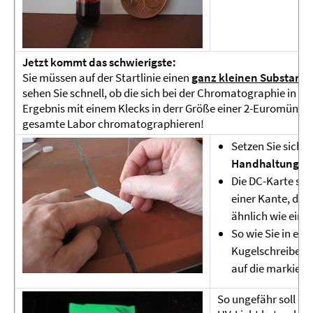
Jetzt kommt das schwierigste:
Sie müssen auf der Startlinie einen
ganz kleinen Substanzf
sehen Sie schnell, ob die sich bei der Chromatographie in m
Ergebnis mit einem Klecks in derr Größe einer 2-Euromünze 
gesamte Labor chromatographieren!
Setzen Sie sich a
Handhaltung
ist
Die DC-Karte sic
einer Kante, die
ähnlich wie eine
So wie Sie in ei
Kugelschreiber e
auf die markierte
So ungefähr soll da