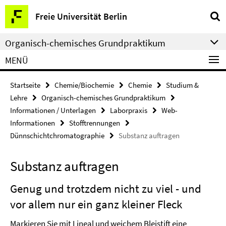
Springe
Service-
Freie Universität Berlin
direkt
Navigation
zu
Organisch-chemisches Grundpraktikum
Inhalt
MENÜ
Startseite
Chemie/Biochemie
Chemie
Studium &
Lehre
Organisch-chemisches Grundpraktikum
Informationen / Unterlagen
Laborpraxis
Web-
Informationen
Stofftrennungen
Dünnschichtchromatographie
Substanz auftragen
Substanz auftragen
Genug und trotzdem nicht zu viel - und
vor allem nur ein ganz kleiner Fleck
Markieren Sie mit Lineal und weichem Bleistift eine