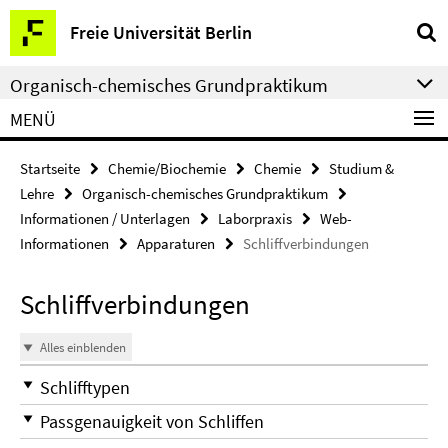
Springe
Service-
Freie Universität Berlin
direkt
Navigation
zu
Organisch-chemisches Grundpraktikum
Inhalt
MENÜ
Startseite
Chemie/Biochemie
Chemie
Studium &
Lehre
Organisch-chemisches Grundpraktikum
Informationen / Unterlagen
Laborpraxis
Web-
Informationen
Apparaturen
Schliffverbindungen
Schliffverbindungen
Alles einblenden
Schlifftypen
Passgenauigkeit von Schliffen