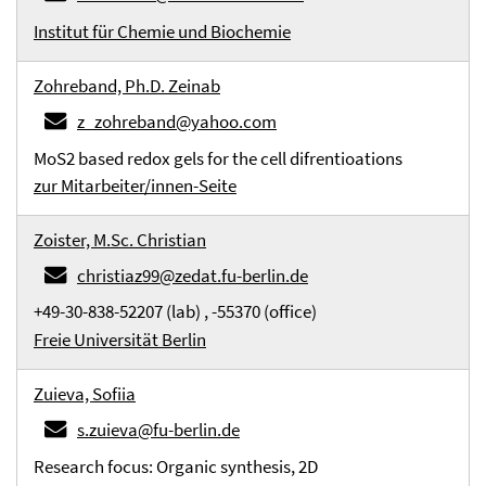
Institut für Chemie und Biochemie
Zohreband, Ph.D. Zeinab
z_zohreband@yahoo.com
MoS2 based redox gels for the cell difrentioations
zur Mitarbeiter/innen-Seite
Zoister, M.Sc. Christian
christiaz99@zedat.fu-berlin.de
+49-30-838-52207 (lab) , -55370 (office)
Freie Universität Berlin
Zuieva, Sofiia
s.zuieva@fu-berlin.de
Research focus: Organic synthesis, 2D