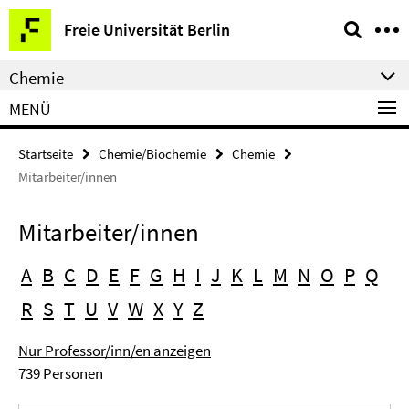
Springe
Service-
Freie Universität Berlin
direkt
Navigation
zu
Chemie
Inhalt
MENÜ
Startseite
Chemie/Biochemie
Chemie
Mitarbeiter/innen
Mitarbeiter/innen
A
B
C
D
E
F
G
H
I
J
K
L
M
N
O
P
Q
R
S
T
U
V
W
X
Y
Z
Nur Professor/inn/en anzeigen
739 Personen
Suchbegriff