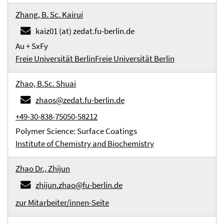
Zhang, B. Sc. Kairui
kaiz01 (at) zedat.fu-berlin.de
Au + SxFy
Freie Universität Berlin
Freie Universität Berlin
Zhao, B.Sc. Shuai
zhaos@zedat.fu-berlin.de
+49-30-838-75050-58212
Polymer Science: Surface Coatings
Institute of Chemistry and Biochemistry
Zhao Dr., Zhijun
zhijun.zhao@fu-berlin.de
zur Mitarbeiter/innen-Seite