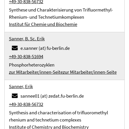
+49-30-838-56732
Synthese und Charakterisierung von Trifluormethyl-
Rhenium- und Technetiumkomplexen
Institut für Chemie und Biochemie
Sanner, B. Sc. Erik
e.sanner (at) fu-berlin.de
+49-30-838-51694
Phosphorheterozyklen
zur Mitarbeiter/innen-Seite
zur Mitarbeiter/innen-Seite
Sanner, Erik
sannee01 (at) zedat.fu-berlin.de
+49-30-838-56732
Synthesis and characterisation of trifluoromethyl
rhenium and technetium complexes
Institute of Chemistry and Biochemistry