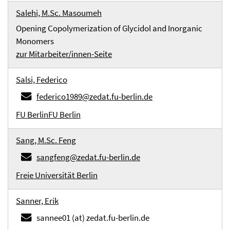
Salehi, M.Sc. Masoumeh
Opening Copolymerization of Glycidol and Inorganic
Monomers
zur Mitarbeiter/innen-Seite
Salsi, Federico
federico1989@zedat.fu-berlin.de
FU Berlin
FU Berlin
Sang, M.Sc. Feng
sangfeng@zedat.fu-berlin.de
Freie Universität Berlin
Sanner, Erik
sannee01 (at) zedat.fu-berlin.de