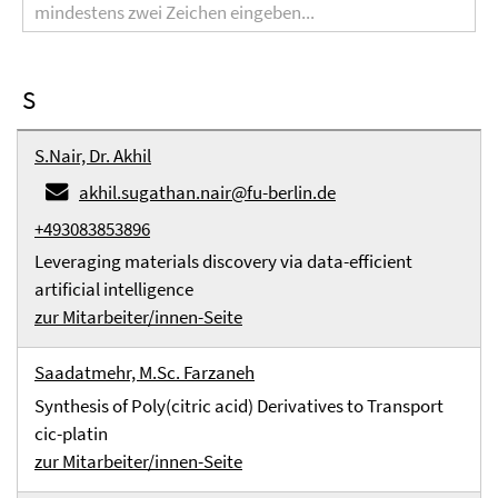
S
S.Nair, Dr. Akhil
akhil.sugathan.nair@fu-berlin.de
+493083853896
Leveraging materials discovery via data-efficient
artificial intelligence
zur Mitarbeiter/innen-Seite
Saadatmehr, M.Sc. Farzaneh
Synthesis of Poly(citric acid) Derivatives to Transport
cic-platin
zur Mitarbeiter/innen-Seite