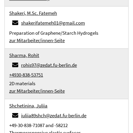
Shakeri, M.Sc. Fatemeh
shakerifatemeh01@gmail.com
Preparation of Graphene/Starch Hydrogels
zur Mitarbeiter/innen-Seite
Sharma, Rohit
rohis97@zedat.fu-berlin.de
+4930-838-53751
2D materials
zur Mitarbeiter/innen-Seite
Shchetinina, Juliia
iuliia89shch@zedat.fu-berlin.de
+49-30-838-71087 and -58212
Thermoresponsive elastic surfaces