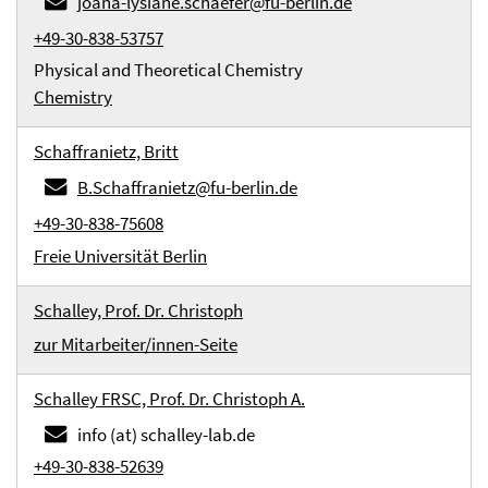
joana-lysiane.schaefer@fu-berlin.de
+49-30-838-53757
Physical and Theoretical Chemistry
Chemistry
Schaffranietz, Britt
B.Schaffranietz@fu-berlin.de
+49-30-838-75608
Freie Universität Berlin
Schalley, Prof. Dr. Christoph
zur Mitarbeiter/innen-Seite
Schalley FRSC, Prof. Dr. Christoph A.
info (at) schalley-lab.de
+49-30-838-52639