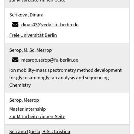
Serikova, Dinara
dinas03@zedat.fu-berlin.de
Freie Universität Berlin
Serop, M. Sc. Mesrop
mesrop.serop@fu-berlin.de
Ion mobility-mass spectrometry method development
for glycosaminoglycan analysis and sequencing
Chemistry
Serop, Mesrop
Master internship
zur Mitarbeiter/innen-Seite
Serrano Quella, B.Sc. Cristina