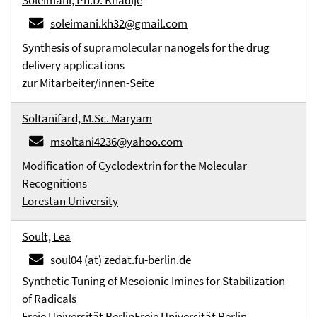
Soleimani, Ph.D. Khadije
soleimani.kh32@gmail.com
Synthesis of supramolecular nanogels for the drug
delivery applications
zur Mitarbeiter/innen-Seite
Soltanifard, M.Sc. Maryam
msoltani4236@yahoo.com
Modification of Cyclodextrin for the Molecular
Recognitions
Lorestan University
Soult, Lea
soul04 (at) zedat.fu-berlin.de
Synthetic Tuning of Mesoionic Imines for Stabilization
of Radicals
Freie Universität Berlin
Freie Universität Berlin