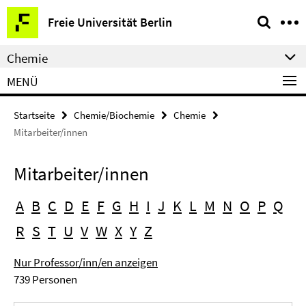
Springe
Service-
Freie Universität Berlin
direkt
Navigation
zu
Chemie
Inhalt
MENÜ
Startseite
Chemie/Biochemie
Chemie
Mitarbeiter/innen
Mitarbeiter/innen
A
B
C
D
E
F
G
H
I
J
K
L
M
N
O
P
Q
R
S
T
U
V
W
X
Y
Z
Nur Professor/inn/en anzeigen
739 Personen
Suchbegriff