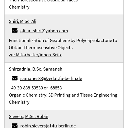
Chemistry
Shiri, M.Sc. Ali
ali_a_shiri@yahoo.com
Functionalization of Geaphene by Polycaprolactone to
Obtain Thermosensitive Objects
zur Mitarbeiter/innen-Seite
Shirzadnia, B.Sc. Samaneh
samanes83@zedat.fu-berlin.de
+49-30-838-59530 or -68853
Organic Chemistry: 3D Printing and Tissue Engineering
Chemistry
Sievers, M.Sc. Robin
robin.sievers(at)fu-berlin.de