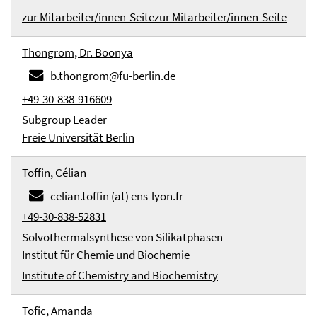
zur Mitarbeiter/innen-Seite
zur Mitarbeiter/innen-Seite
Thongrom, Dr. Boonya
b.thongrom@fu-berlin.de
+49-30-838-916609
Subgroup Leader
Freie Universität Berlin
Toffin, Célian
celian.toffin (at) ens-lyon.fr
+49-30-838-52831
Solvothermalsynthese von Silikatphasen
Institut für Chemie und Biochemie
Institute of Chemistry and Biochemistry
Tofic, Amanda