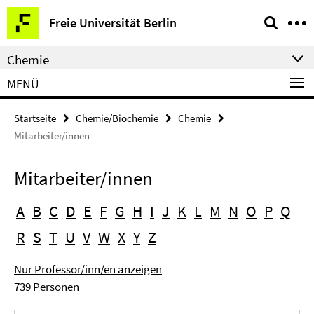
Springe
Service-
Freie Universität Berlin
direkt
Navigation
zu
Chemie
Inhalt
MENÜ
Startseite
Chemie/Biochemie
Chemie
Mitarbeiter/innen
Mitarbeiter/innen
A
B
C
D
E
F
G
H
I
J
K
L
M
N
O
P
Q
R
S
T
U
V
W
X
Y
Z
Nur Professor/inn/en anzeigen
739 Personen
Suchbegriff