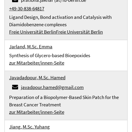
pratibha.jakhar (at) fu-berlin.de
+49-30-838-64817
Ligand Design, Bond activation and Catalysis with
Diamidobenzene complexes
Freie Universität Berlin
Freie Universität Berlin
Jarland, M.Sc. Emma
Synthesis of Glycero-based Bioepoxides
zur Mitarbeiter/innen-Seite
Javadadpour, M.Sc. Hamed
javadpour.hamed@gmail.com
Preparation of a Biopolymer-Based Skin Patch for the
Breast Cancer Treatment
zur Mitarbeiter/innen-Seite
Jiang, M.Sc. Yuhang