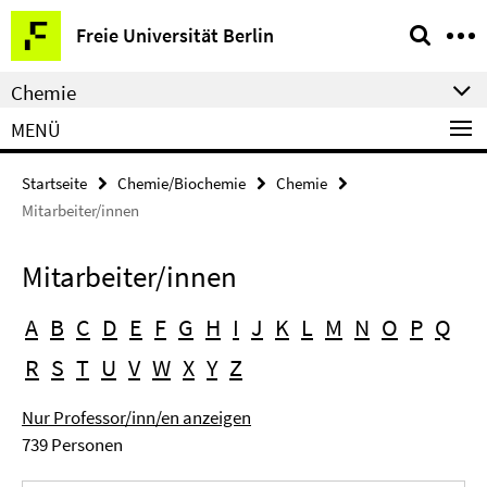
Springe
Service-
Freie Universität Berlin
direkt
Navigation
zu
Chemie
Inhalt
MENÜ
Startseite
Chemie/Biochemie
Chemie
Mitarbeiter/innen
Mitarbeiter/innen
A
B
C
D
E
F
G
H
I
J
K
L
M
N
O
P
Q
R
S
T
U
V
W
X
Y
Z
Nur Professor/inn/en anzeigen
739 Personen
Suchbegriff