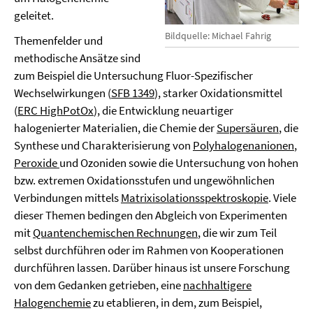
geleitet.
Bildquelle: Michael Fahrig
Themenfelder und
methodische Ansätze sind
zum Beispiel die Untersuchung Fluor-Spezifischer
Wechselwirkungen (
SFB 1349
), starker Oxidationsmittel
(
ERC HighPotOx
), die Entwicklung neuartiger
halogenierter Materialien, die Chemie der
Supersäuren
, die
Synthese und Charakterisierung von
Polyhalogenanionen
,
Peroxide
und Ozoniden sowie die Untersuchung von hohen
bzw. extremen Oxidationsstufen und ungewöhnlichen
Verbindungen mittels
Matrixisolationsspektroskopie
. Viele
dieser Themen bedingen den Abgleich von Experimenten
mit
Quantenchemischen Rechnungen
, die wir zum Teil
selbst durchführen oder im Rahmen von Kooperationen
durchführen lassen. Darüber hinaus ist unsere Forschung
von dem Gedanken getrieben, eine
nachhaltigere
Halogenchemie
zu etablieren, in dem, zum Beispiel,