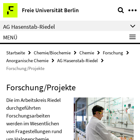
Springe
Service-
Freie Universität Berlin
direkt
Navigation
zu
AG Hasenstab-Riedel
Inhalt
MENÜ
Startseite
Chemie/Biochemie
Chemie
Forschung
Anorganische Chemie
AG Hasenstab-Riedel
Forschung/Projekte
Forschung/Projekte
Die im Arbeitskreis Riedel
durchgeführten
Forschungsarbeiten
werden im Wesentlichen
von Fragestellungen rund
um Halogenchemie