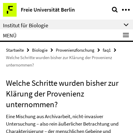
Springe
Service-
Freie Universität Berlin
direkt
Navigation
zu
Institut für Biologie
Inhalt
MENÜ
Startseite
Biologie
Provenienzforschung
faq1
Welche Schritte wurden bisher zur Klärung der Provenienz
unternommen?
Welche Schritte wurden bisher zur
Klärung der Provenienz
unternommen?
Eine Mischung aus Archivarbeit, nicht-invasiver
Untersuchung – also rein äußerlicher Betrachtung und
Charakterisierung – der menschlichen Gebeine und