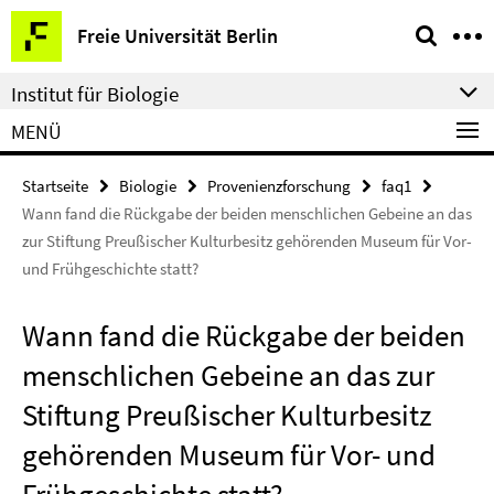
Springe
Service-
Freie Universität Berlin
direkt
Navigation
zu
Institut für Biologie
Inhalt
MENÜ
Startseite
Biologie
Provenienzforschung
faq1
Wann fand die Rückgabe der beiden menschlichen Gebeine an das
zur Stiftung Preußischer Kulturbesitz gehörenden Museum für Vor-
und Frühgeschichte statt?
Wann fand die Rückgabe der beiden
menschlichen Gebeine an das zur
Stiftung Preußischer Kulturbesitz
gehörenden Museum für Vor- und