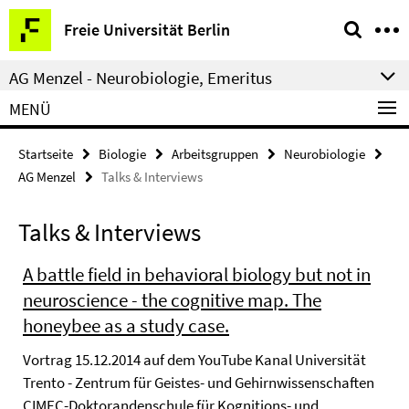
Springe
Service-
Freie Universität Berlin
direkt
Navigation
zu
AG Menzel - Neurobiologie, Emeritus
Inhalt
MENÜ
Startseite
Biologie
Arbeitsgruppen
Neurobiologie
AG Menzel
Talks & Interviews
Talks & Interviews
A battle field in behavioral biology but not in
neuroscience - the cognitive map. The
honeybee as a study case.
Vortrag 15.12.2014 auf dem YouTube Kanal Universität
Trento - Zentrum für Geistes- und Gehirnwissenschaften
CIMEC-Doktorandenschule für Kognitions- und