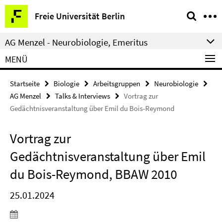
Springe
Service-
Freie Universität Berlin
direkt
Navigation
zu
AG Menzel - Neurobiologie, Emeritus
Inhalt
MENÜ
Startseite
Biologie
Arbeitsgruppen
Neurobiologie
AG Menzel
Talks & Interviews
Vortrag zur
Gedächtnisveranstaltung über Emil du Bois-Reymond
Vortrag zur
Gedächtnisveranstaltung über Emil
du Bois-Reymond, BBAW 2010
25.01.2024