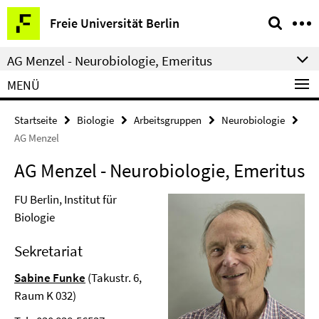
Springe
Service-
Freie Universität Berlin
direkt
Navigation
zu
AG Menzel - Neurobiologie, Emeritus
Inhalt
MENÜ
Startseite
Biologie
Arbeitsgruppen
Neurobiologie
AG Menzel
AG Menzel - Neurobiologie, Emeritus
FU Berlin, Institut für
Biologie
Sekretariat
Sabine Funke
(Takustr. 6,
Raum K 032)