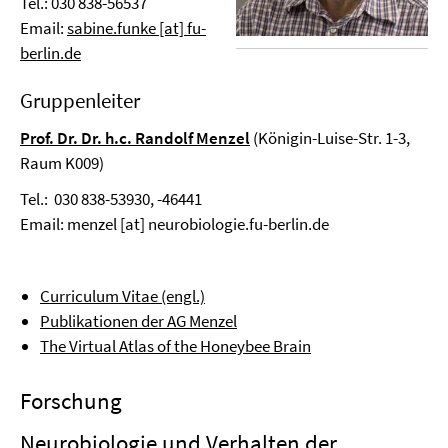
Tel.: 030 838-56537
Email:
sabine.funke [at] fu-
berlin.de
Gruppenleiter
Prof. Dr. Dr. h.c. Randolf Menzel
(Königin-Luise-Str. 1-3,
Raum K009)
Tel.: 030 838-53930, -46441
Email:
menzel [at] neurobiologie.fu-berlin.de
Curriculum Vitae (engl.)
Publikationen der AG Menzel
The Virtual Atlas of the Honeybee Brain
Forschung
Neurobiologie und Verhalten der