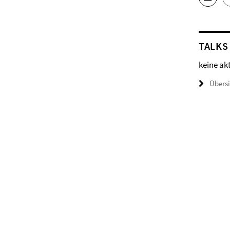
TALKS
keine ak
Übers