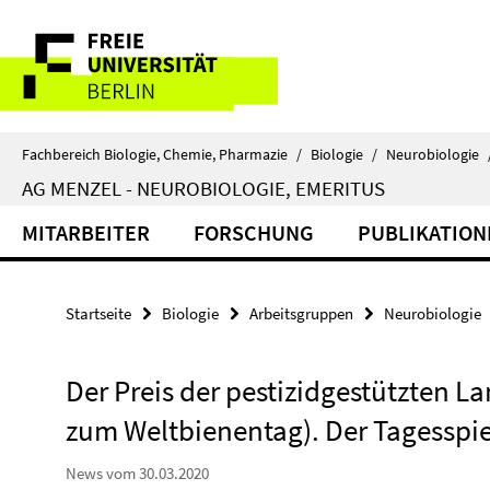
Springe
Service-
direkt
zu
Navigation
Inhalt
Fachbereich Biologie, Chemie, Pharmazie
/
Biologie
/
Neurobiologie
AG MENZEL - NEUROBIOLOGIE, EMERITUS
MITARBEITER
FORSCHUNG
PUBLIKATION
Startseite
Biologie
Arbeitsgruppen
Neurobiologie
Der Preis der pestizidgestützten L
zum Weltbienentag). Der Tagesspie
News vom 30.03.2020