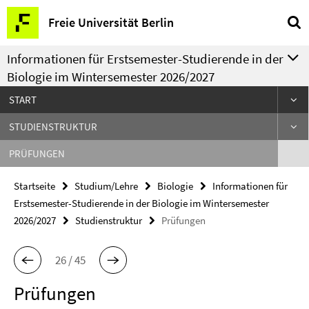
Springe
Service-
Freie Universität Berlin
direkt
Navigation
zu
Informationen für Erstsemester-Studierende in der
Inhalt
Biologie im Wintersemester 2026/2027
START
STUDIENSTRUKTUR
PRÜFUNGEN
Startseite
Studium/Lehre
Biologie
Informationen für
Erstsemester-Studierende in der Biologie im Wintersemester
2026/2027
Studienstruktur
Prüfungen
26 / 45
Prüfungen