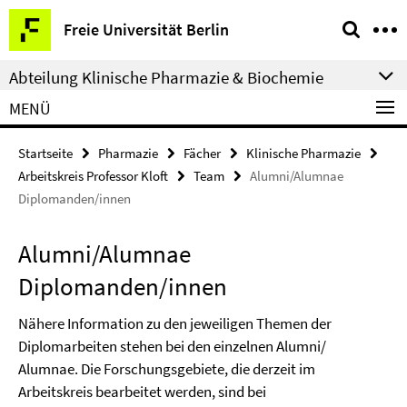
Springe
Service-
Freie Universität Berlin
direkt
Navigation
zu
Abteilung Klinische Pharmazie & Biochemie
Inhalt
MENÜ
Startseite
Pharmazie
Fächer
Klinische Pharmazie
Arbeitskreis Professor Kloft
Team
Alumni/Alumnae
Diplomanden/innen
Alumni/Alumnae
Diplomanden/innen
Nähere Information zu den jeweiligen Themen der
Diplomarbeiten stehen bei den einzelnen Alumni/
Alumnae. Die Forschungsgebiete, die derzeit im
Arbeitskreis bearbeitet werden, sind bei