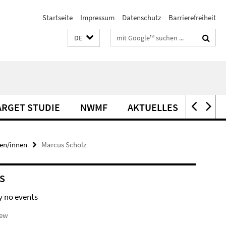
Startseite
Impressum
Datenschutz
Barrierefreiheit
Suchbegriffe
DE
ARGET STUDIE
NWMF
AKTUELLES
OFFEN
en/innen
Marcus Scholz
S
y no events
iew