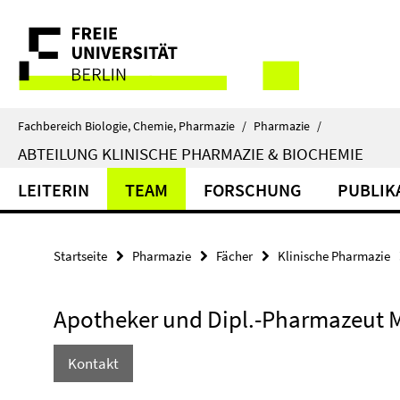
Springe
Service-
direkt
zu
Navigation
Inhalt
Fachbereich Biologie, Chemie, Pharmazie
/
Pharmazie
/
ABTEILUNG KLINISCHE PHARMAZIE & BIOCHEMIE
LEITERIN
TEAM
FORSCHUNG
PUBLIK
Startseite
Pharmazie
Fächer
Klinische Pharmazie
Apotheker und Dipl.-Pharmazeut 
Kontakt