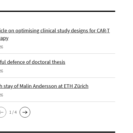
cle on optimising clinical study designs for CAR-T
rapy
26
ul defence of doctoral thesis
26
h stay of Malin Andersson at ETH Zürich
26
1 / 4