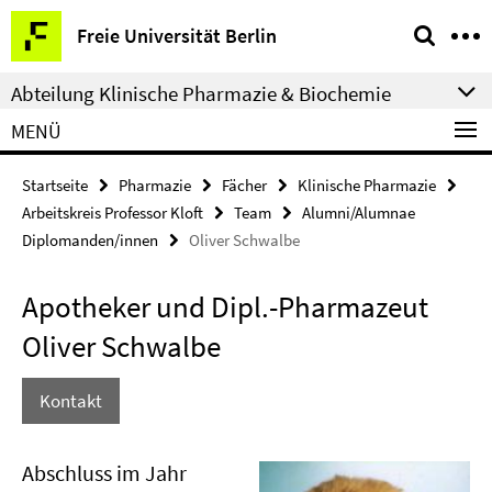
Springe
Service-
Freie Universität Berlin
direkt
Navigation
zu
Abteilung Klinische Pharmazie & Biochemie
Inhalt
MENÜ
Startseite
Pharmazie
Fächer
Klinische Pharmazie
Arbeitskreis Professor Kloft
Team
Alumni/Alumnae
Diplomanden/innen
Oliver Schwalbe
Apotheker und Dipl.-Pharmazeut
Oliver Schwalbe
Kontakt
Abschluss im Jahr