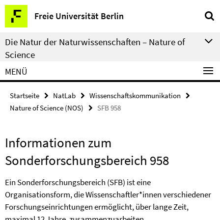
Springe
Service-
Freie Universität Berlin
direkt
Navigation
zu
Die Natur der Naturwissenschaften – Nature of
Inhalt
Science
MENÜ
Startseite
NatLab
Wissenschaftskommunikation
Nature of Science (NOS)
SFB 958
Informationen zum
Sonderforschungsbereich 958
Ein Sonderforschungsbereich (SFB) ist eine
Organisationsform, die Wissenschaftler*innen verschiedener
Forschungseinrichtungen ermöglicht, über lange Zeit,
maximal 12 Jahre, zusammenzuarbeiten.