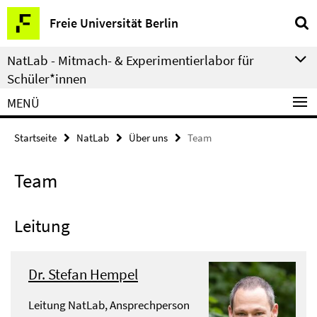
Springe
Service-
Freie Universität Berlin
direkt
Navigation
zu
NatLab - Mitmach- & Experimentierlabor für
Inhalt
Schüler*innen
MENÜ
Startseite
NatLab
Über uns
Team
Team
Leitung
Dr. Stefan Hempel
Leitung NatLab, Ansprechperson