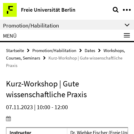
Springe
Service-
Freie Universität Berlin
direkt
Navigation
zu
Promotion/Habilitation
Inhalt
MENÜ
Startseite
Promotion/Habilitation
Dates
Workshops,
Courses, Seminars
Kurz-Workshop | Gute wissenschaftliche
Praxis
Kurz-Workshop | Gute
wissenschaftliche Praxis
07.11.2023 | 10:00 - 12:00
Instructor
Dr. Wiebke Fischer (Freie Univer