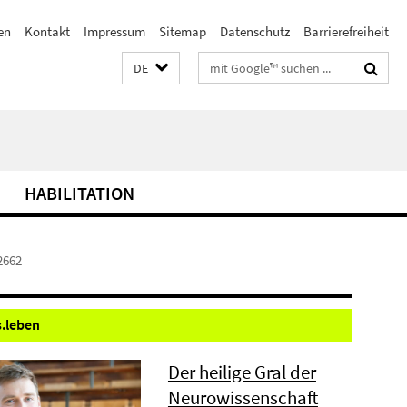
en
Kontakt
Impressum
Sitemap
Datenschutz
Barrierefreiheit
Suchbegriffe
DE
HABILITATION
2662
.
leben
Der heilige Gral der
Neurowissenschaft