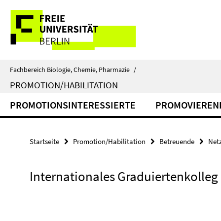
Springe
Service-
direkt
zu
Navigation
Inhalt
Fachbereich Biologie, Chemie, Pharmazie
/
PROMOTION/HABILITATION
PROMOTIONSINTERESSIERTE
PROMOVIEREN
Startseite
Promotion/Habilitation
Betreuende
Net
Internationales Graduiertenkolleg