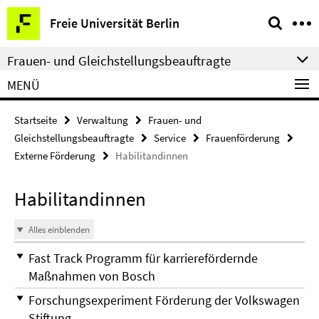
Springe
Service-
Freie Universität Berlin
direkt
Navigation
zu
Frauen- und Gleichstellungsbeauftragte
Inhalt
MENÜ
Startseite
Verwaltung
Frauen- und
Gleichstellungsbeauftragte
Service
Frauenförderung
Externe Förderung
Habilitandinnen
Habilitandinnen
Alles einblenden
Fast Track Programm für karrierefördernde
Maßnahmen von Bosch
Forschungsexperiment Förderung der Volkswagen
Stiftung