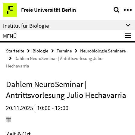
Springe
Service-
Freie Universität Berlin
direkt
Navigation
zu
Institut für Biologie
Inhalt
MENÜ
Startseite
Biologie
Termine
Neurobiologie Seminare
Dahlem NeuroSeminar | Antrittsvorlesung Julio
Hechavarria
Dahlem NeuroSeminar |
Antrittsvorlesung Julio Hechavarria
20.11.2025 | 10:00 - 12:00
Zeit & Ort