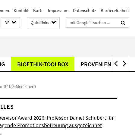
innen
Kontakt
Karte
Impressum
Datenschutz
Barrierefreiheit
Suchbegriffe
DE
Quicklinks
NG
BIOETHIK-TOOLBOX
PROVENIENZFORSC
unft" bei Menschen?
LLES
ervisor Award 2026: Professor Daniel Schubert für
agende Promotionsbetreuung ausgezeichnet
6