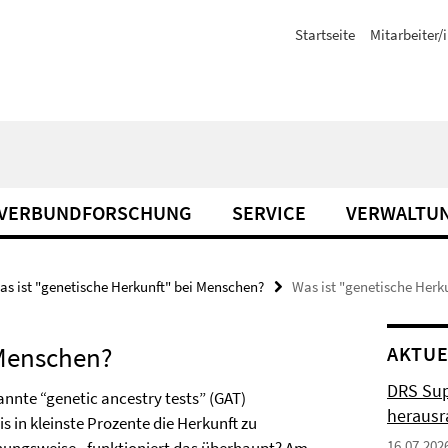
Startseite
Mitarbeiter/
VERBUNDFORSCHUNG
SERVICE
VERWALTU
as ist "genetische Herkunft" bei Menschen?
Was ist "genetische Herk
 Menschen?
AKTUE
DRS Sup
nnte “genetic ancestry tests” (GAT)
herausr
s in kleinste Prozente die Herkunft zu
16.07.202