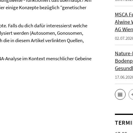
ehungsweise - funktioniert das überhaupt? Am
ier einige Konzepte bezüglich “genetischer
MSCA Fe
Alwine 
te. Falls du dich dafür interessierst welche
AG Wie
lysiert werden (Autosomen, Gonosomen,
02.07.202
die in diesem Artikel verlinkten Quellen,
Nature-P
NA-Analyse im Kontext menschlicher Gebeine
Bodenpi
Gesundh
17.06.202
TERMI