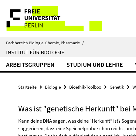
Springe
Service-
direkt
zu
Navigation
Inhalt
Fachbereich Biologie, Chemie, Pharmazie
/
INSTITUT FÜR BIOLOGIE
ARBEITSGRUPPEN
STUDIUM UND LEHRE
Startseite
Biologie
Bioethik-Toolbox
Genetik
W
Was ist "genetische Herkunft" bei
Kann deine DNA sagen, was deine “Herkunft” ist? Sogena
suggerieren, dass eine Speichelprobe schon reicht, um bi