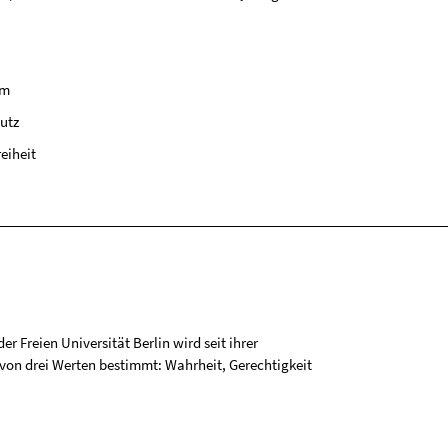
um
utz
reiheit
r Freien Universität Berlin wird seit ihrer
on drei Werten bestimmt: Wahrheit, Gerechtigkeit