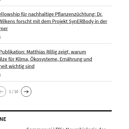
llowship für nachhaltige Pflanzenzüchtung: Dr.
Wilkens forscht mit dem Projekt SynERBody in der
rmer
6
ublikation: Matthias Rillig zeigt, warum
lze für Klima, Ökosysteme, Ernährung und
eit wichtig sind
6
1 / 10
NE