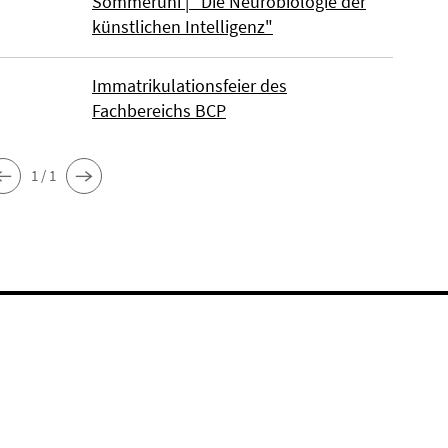
Sommeruni | "Die Neurobiologie der
künstlichen Intelligenz"
Immatrikulationsfeier des
Fachbereichs BCP
1 / 1