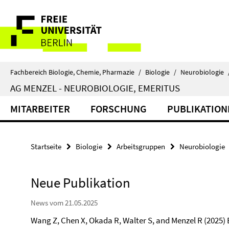
Springe
Service-
direkt
zu
Navigation
Inhalt
Fachbereich Biologie, Chemie, Pharmazie
/
Biologie
/
Neurobiologie
AG MENZEL - NEUROBIOLOGIE, EMERITUS
MITARBEITER
FORSCHUNG
PUBLIKATION
Startseite
Biologie
Arbeitsgruppen
Neurobiologie
Neue Publikation
News vom 21.05.2025
Wang Z, Chen X, Okada R, Walter S, and Menzel R (2025)