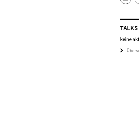
TALKS
keine ak
Übers