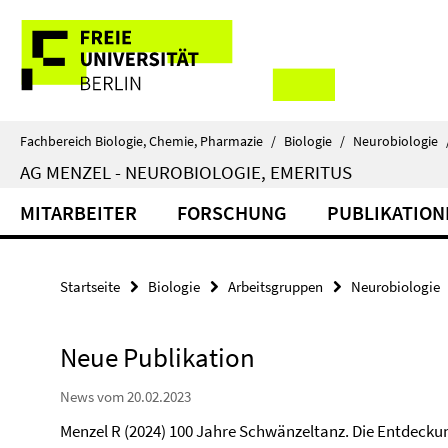
Springe
Service-
direkt
zu
Navigation
Inhalt
Fachbereich Biologie, Chemie, Pharmazie
/
Biologie
/
Neurobiologie
AG MENZEL - NEUROBIOLOGIE, EMERITUS
MITARBEITER
FORSCHUNG
PUBLIKATION
Startseite
Biologie
Arbeitsgruppen
Neurobiologie
Neue Publikation
News vom 20.02.2023
Menzel R (2024) 100 Jahre Schwänzeltanz. Die Entdeckun