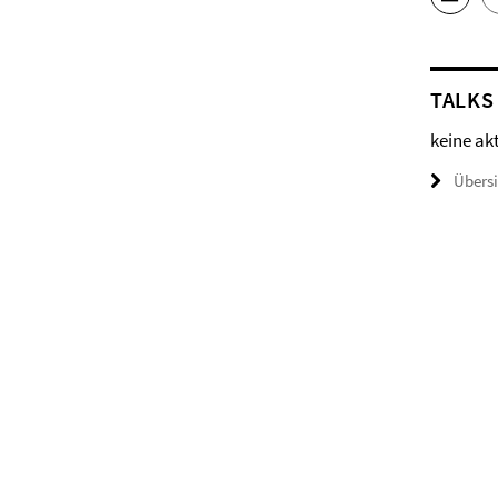
TALKS
keine ak
Übers