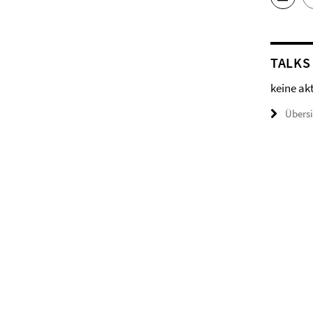
TALKS
keine ak
Übers