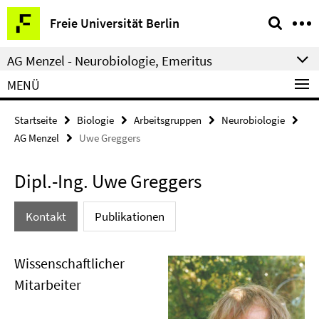
Springe
Service-
Freie Universität Berlin
direkt
Navigation
zu
AG Menzel - Neurobiologie, Emeritus
Inhalt
MENÜ
Startseite
Biologie
Arbeitsgruppen
Neurobiologie
AG Menzel
Uwe Greggers
Dipl.-Ing. Uwe Greggers
Kontakt
Publikationen
Wissenschaftlicher
Mitarbeiter