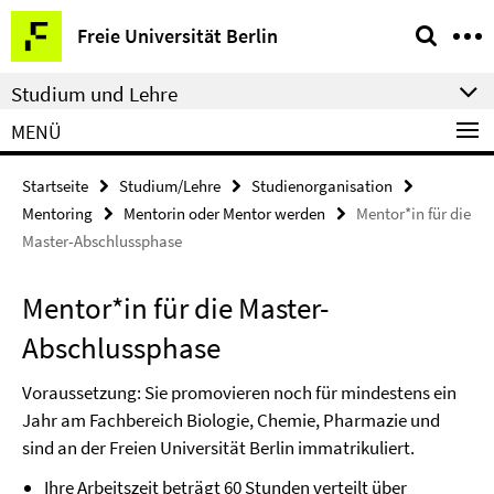
Springe
Service-
Freie Universität Berlin
direkt
Navigation
zu
Studium und Lehre
Inhalt
MENÜ
Startseite
Studium/Lehre
Studienorganisation
Mentoring
Mentorin oder Mentor werden
Mentor*in für die
Master-Abschlussphase
Mentor*in für die Master-
Abschlussphase
Voraussetzung: Sie promovieren noch für mindestens ein
Jahr am Fachbereich Biologie, Chemie, Pharmazie und
sind an der Freien Universität Berlin immatrikuliert.
Ihre Arbeitszeit beträgt 60 Stunden verteilt über