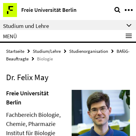
Springe
Service-
Freie Universität Berlin
direkt
Navigation
zu
Studium und Lehre
Inhalt
MENÜ
Startseite
Studium/Lehre
Studienorganisation
BAföG-
Beauftragte
Biologie
Dr. Felix May
Freie Universität
Berlin
Fachbereich Biologie,
Chemie, Pharmazie
Institut für Biologie