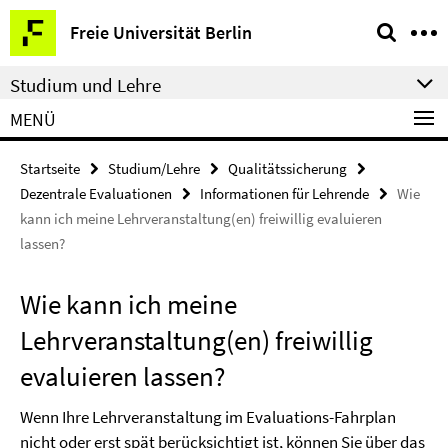
Springe
Service-
Freie Universität Berlin
direkt
Navigation
zu
Studium und Lehre
Inhalt
MENÜ
Startseite
Studium/Lehre
Qualitätssicherung
Dezentrale Evaluationen
Informationen für Lehrende
Wie
kann ich meine Lehrveranstaltung(en) freiwillig evaluieren
lassen?
Wie kann ich meine
Lehrveranstaltung(en) freiwillig
evaluieren lassen?
Wenn Ihre Lehrveranstaltung im Evaluations-Fahrplan
nicht oder erst spät berücksichtigt ist, können Sie über das