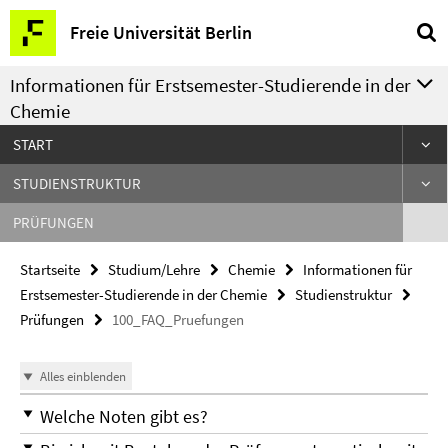
Springe
Service-
Freie Universität Berlin
direkt
Navigation
zu
Informationen für Erstsemester-Studierende in der
Inhalt
Chemie
START
STUDIENSTRUKTUR
PRÜFUNGEN
Startseite
Studium/Lehre
Chemie
Informationen für
Erstsemester-Studierende in der Chemie
Studienstruktur
Prüfungen
100_FAQ_Pruefungen
Alles einblenden
Welche Noten gibt es?