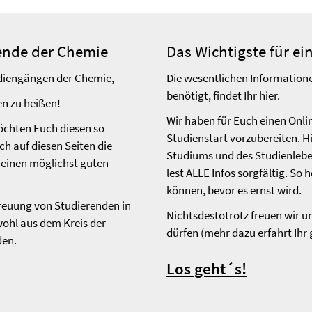
rende der Chemie
Das Wichtigste für ei
udiengängen der Chemie,
Die wesentlichen Informationen
benötigt, findet Ihr hier.
en zu heißen!
Wir haben für Euch einen Onl
öchten Euch diesen so
Studienstart vorzubereiten. Hi
 auf diesen Seiten die
Studiums und des Studienlebe
einen möglichst guten
lest ALLE Infos sorgfältig. So 
können, bevor es ernst wird.
treuung von Studierenden in
Nichtsdestotrotz freuen wir u
wohl aus dem Kreis der
dürfen (mehr dazu erfahrt Ihr g
den.
Los geht´s!