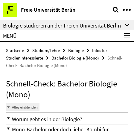
Springe
Service-
Freie Universität Berlin
direkt
Navigation
zu
Biologie studieren an der Freien Universität Berlin
Inhalt
MENÜ
Startseite
Studium/Lehre
Biologie
Infos für
Studieninteressierte
Bachelor Biologie (Mono)
Schnell-
Check: Bachelor Biologie (Mono)
Schnell-Check: Bachelor Biologie
(Mono)
Alles einblenden
Worum geht es in der Biologie?
Mono-Bachelor oder doch lieber Kombi für