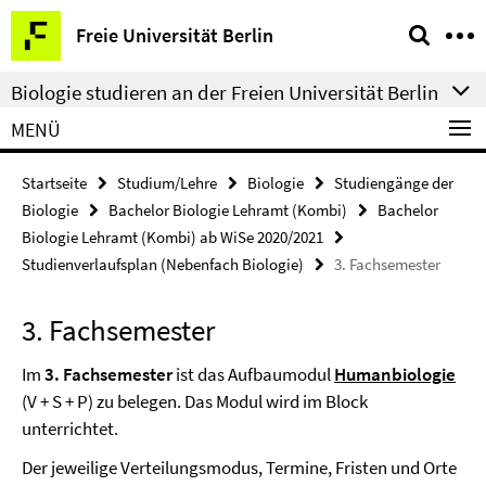
Springe
Service-
Freie Universität Berlin
direkt
Navigation
zu
Biologie studieren an der Freien Universität Berlin
Inhalt
MENÜ
Startseite
Studium/Lehre
Biologie
Studiengänge der
Biologie
Bachelor Biologie Lehramt (Kombi)
Bachelor
Biologie Lehramt (Kombi) ab WiSe 2020/2021
Studienverlaufsplan (Nebenfach Biologie)
3. Fachsemester
3. Fachsemester
Im
3. Fachsemester
ist das Aufbaumodul
Humanbiologie
(V + S + P) zu belegen. Das Modul wird im Block
unterrichtet.
Der jeweilige Verteilungsmodus, Termine, Fristen und Orte