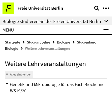
Springe
Service-
Freie Universität Berlin
direkt
Navigation
zu
Biologie studieren an der Freien Universität Berlin
Inhalt
MENÜ
Startseite
Studium/Lehre
Biologie
Studienbüro
Biologie
Weitere Lehrveranstaltungen
Weitere Lehrveranstaltungen
Alles einblenden
Genetik und Mikrobiologie für das Fach Biochemie
WS19/20