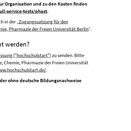
ur Organisation und zu den Kosten finden
ull-service-tests/phast
.
 in der „
Zugangssatzung für den
ie, Pharmazie der Freien Universität Berlin
“.
ht werden?
assung ("hochschulstart")
zu senden. Bitte
e, Chemie, Pharmazie der Freien Universität
ww.hochschulstart.de/
.
der ohne deutsche Bildungsnachweise