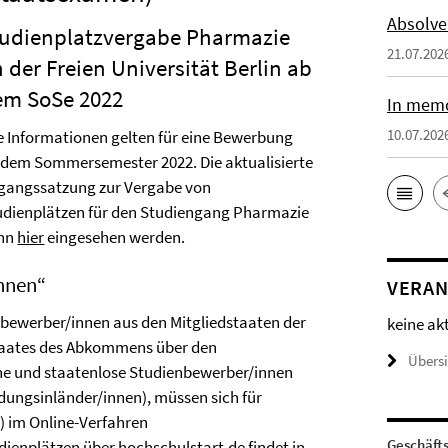
Absolve
tudienplatzvergabe Pharmazie
21.07.202
 der Freien Universität Berlin ab
em SoSe 2022
In memo
10.07.202
le Informationen gelten für eine Bewerbung
 dem Sommersemester 2022. Die aktualisierte
gangssatzung zur Vergabe von
udienplätzen für den Studiengang Pharmazie
nn
hier
eingesehen werden.
innen“
VERAN
bewerber/innen aus den Mitgliedstaaten der
keine ak
staates des Abkommens über den
Übers
he und staatenlose Studienbewerber/innen
ungsinländer/innen), müssen sich für
) im Online-Verfahren
Geschäft
dienplätzen über
hochschulstart.de
findet in