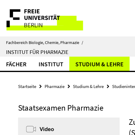
Springe
Service-
direkt
zu
Navigation
Inhalt
Fachbereich Biologie, Chemie, Pharmazie
/
INSTITUT FÜR PHARMAZIE
FÄCHER
INSTITUT
STUDIUM & LEHRE
Startseite
Pharmazie
Studium & Lehre
Studieninter
Staatsexamen Pharmazie
Z
(