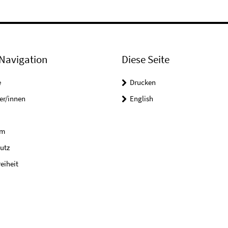
Navigation
Diese Seite
e
Drucken
er/innen
English
um
utz
reiheit