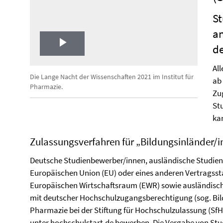
S
an
d
Play
Al
Video
Die Lange Nacht der Wissenschaften 2021 im Institut für
ab
Pharmazie.
Zu
St
ka
Zulassungsverfahren für „Bildungsinländer/
Deutsche Studienbewerber/innen, ausländische Studien
Europäischen Union (EU) oder eines anderen Vertrags
Europäischen Wirtschaftsraum (EWR) sowie ausländisc
mit deutscher Hochschulzugangsberechtigung (sog. Bild
Pharmazie bei der Stiftung für Hochschulzulassung (SfH
unter
hochschulstart.de
bewerben. Die Vergabe von Stu