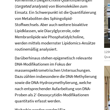
vornehmlich zielgerichtete Quantifizierungen
(
targeted analyses
) von Biomolekülen zum
Einsatz. Ein Schwerpunkt ist die Quantifizierung
von Metaboliten des Sphingolipid-
Stoffwechsels. Aber auch weitere bioaktive
Lipidklassen, wie Diacylglycerole, oder
Membranlipide wie Phosphatidylcholine,
werden mittels modernster Lipidomics-Ansätze
routinemäßig analysiert.
1290
Qua
Darüberhinaus stehen epigenetisch relevante
DNA-Modifikationen im Fokus der
massenspektrometrischen Untersuchungen.
Dazu zählen insbesondere die DNA-Methylierung
sowie die DNA-Hydroxymethylierung, welche
nach entsprechender Aufarbeitung von DNA-
Proben als 2‘-Desoxycytidin-Modifikationen
quantitativ erfasst werden.
Weiterhin werden regelmäßig