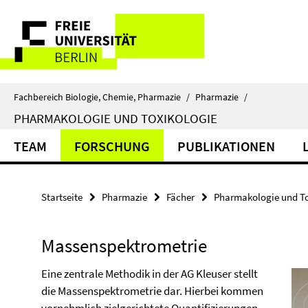
Springe
Service-
direkt
zu
Navigation
Inhalt
Fachbereich Biologie, Chemie, Pharmazie
/
Pharmazie
/
PHARMAKOLOGIE UND TOXIKOLOGIE
TEAM
FORSCHUNG
PUBLIKATIONEN
Startseite
Pharmazie
Fächer
Pharmakologie und To
Massenspektrometrie
Eine zentrale Methodik in der AG Kleuser stellt
die Massenspektrometrie dar. Hierbei kommen