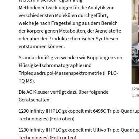
Methodenentwicklungen für die Analytik von
verschiedensten Molekülen durchgeführt,
welche je nach Fragestellung aus dem Bereich
der körpereigenen Metaboliten, der Arzneistoffe
oder aber der Produkte chemischer Synthesen
entstammen können.
Standardmäßig verwenden wir Kopplungen von
Flüssigkeitschromatographie und
Triplequadrupol-Massenspektrometrie (HPLC-
TQ MS).
1290
Die AG Kleuser verfügt dazu über folgende
Qua
Gerätschaften:
1290 Infinity II HPLC gekoppelt mit 6495C Triple-Quadr
Technologies) (Foto oben)
1290 Infinity II HPLC gekoppelt mit Ultivo Triple-Quadr
Technologies) (Foto unten)