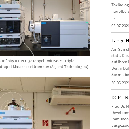
Toxikolog
hauptberu
...
03.07.202
Lange N
Am Samsta
statt. Die
 Infinity II HPLC gekoppelt mit 6495C Triple-
auf Ihren 
drupol-Massenspektrometer (Agilent Technologies)
Berlin D
Sie mit bei
30.05.202
DGPT-Na
Frau Dr. 
Developme
Immunoco
ausgezeic