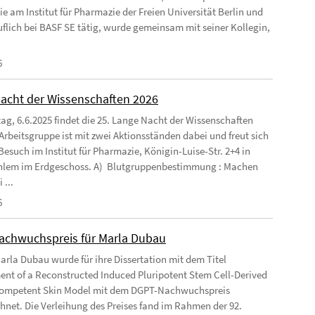
ie am Institut für Pharmazie der Freien Universität Berlin und
flich bei BASF SE tätig, wurde gemeinsam mit seiner Kollegin,
6
acht der Wissenschaften 2026
g, 6.6.2025 findet die 25. Lange Nacht der Wissenschaften
 Arbeitsgruppe ist mit zwei Aktionsständen dabei und freut sich
Besuch im Institut für Pharmazie, Königin-Luise-Str. 2+4 in
ahlem im Erdgeschoss. A) Blutgruppenbestimmung : Machen
 ...
6
chwuchspreis für Marla Dubau
Marla Dubau wurde für ihre Dissertation mit dem Titel
nt of a Reconstructed Induced Pluripotent Stem Cell-Derived
mpetent Skin Model mit dem DGPT-Nachwuchspreis
hnet. Die Verleihung des Preises fand im Rahmen der 92.