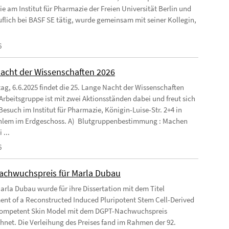
ie am Institut für Pharmazie der Freien Universität Berlin und
flich bei BASF SE tätig, wurde gemeinsam mit seiner Kollegin,
6
acht der Wissenschaften 2026
g, 6.6.2025 findet die 25. Lange Nacht der Wissenschaften
 Arbeitsgruppe ist mit zwei Aktionsständen dabei und freut sich
Besuch im Institut für Pharmazie, Königin-Luise-Str. 2+4 in
ahlem im Erdgeschoss. A) Blutgruppenbestimmung : Machen
 ...
6
chwuchspreis für Marla Dubau
Marla Dubau wurde für ihre Dissertation mit dem Titel
nt of a Reconstructed Induced Pluripotent Stem Cell-Derived
mpetent Skin Model mit dem DGPT-Nachwuchspreis
hnet. Die Verleihung des Preises fand im Rahmen der 92.