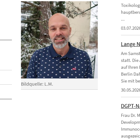
Toxikolog
hauptberu
...
03.07.202
Lange N
Am Samsta
statt. Die
auf Ihren 
Berlin D
Sie mit bei
Bildquelle: L.M.
30.05.202
DGPT-Na
Frau Dr. 
Developme
Immunoco
ausgezeic