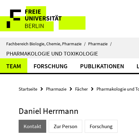
Springe
Service-
direkt
zu
Navigation
Inhalt
Fachbereich Biologie, Chemie, Pharmazie
/
Pharmazie
/
PHARMAKOLOGIE UND TOXIKOLOGIE
TEAM
FORSCHUNG
PUBLIKATIONEN
Startseite
Pharmazie
Fächer
Pharmakologie und To
Daniel Herrmann
Kontakt
Zur Person
Forschung