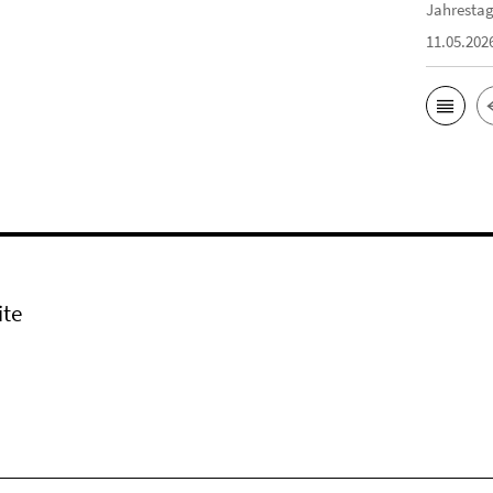
Jahrestag
11.05.202
ite