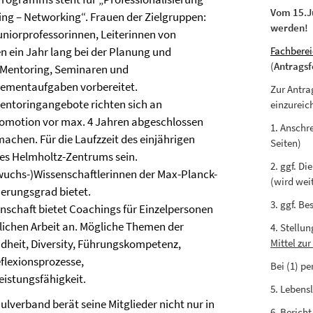
Vom 15.Ju
ing – Networking“. Frauen der Zielgruppen:
werden!
Juniorprofessorinnen, Leiterinnen von
ein Jahr lang bei der Planung und
Fachberei
(
Antrags
n Mentoring, Seminaren und
ementaufgaben vorbereitet.
Zur Antrag
entoringangebote richten sich an
einzureic
Promotion vor max. 4 Jahren abgeschlossen
1. Anschr
achen. Für die Laufzzeit des einjährigen
Seiten)
s Helmholtz-Zentrums sein.
2. ggf. D
uchs-)Wissenschaftlerinnen der Max-Planck-
(wird weit
ierungsgrad bietet.
3. ggf. B
nschaft bietet Coachings für Einzelpersonen
lichen Arbeit an. Mögliche Themen der
4. Stellu
ndheit, Diversity, Führungskompetenz,
Mittel zu
flexionsprozesse,
Bei (1) p
eistungsfähigkeit.
5. Lebens
lverband berät seine Mitglieder nicht nur in
6. Bericht