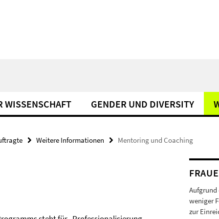
R WISSENSCHAFT
GENDER UND DIVERSITY
W
uftragte
Weitere Informationen
Mentoring und Coaching
FRAU
Aufgrund 
weniger F
zur Einre
Programms steht für „Professionalisierung