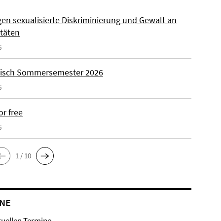
gen sexualisierte Diskriminierung und Gewalt an
itäten
6
isch Sommersemester 2026
6
or free
6
1 / 10
NE
tuellen Termine