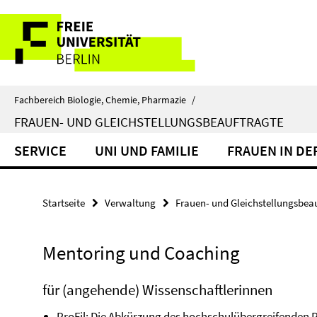
Springe
Service-
direkt
zu
Navigation
Inhalt
Fachbereich Biologie, Chemie, Pharmazie
/
FRAUEN- UND GLEICHSTELLUNGSBEAUFTRAGTE
SERVICE
UNI UND FAMILIE
FRAUEN IN DE
Startseite
Verwaltung
Frauen- und Gleichstellungsbea
Mentoring und Coaching
für (angehende) Wissenschaftlerinnen
ProFil
: Die Abkürzung des hochschulübergreifenden 