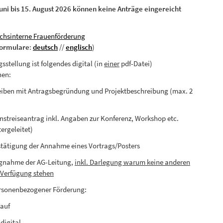
ni bis 15. August 2026 können keine Anträge eingereicht
chsinterne Frauenförderung
formulare
:
deutsch
//
englisch
)
sstellung ist folgendes digital (in
einer
pdf-Datei)
hen:
eiben mit Antragsbegründung und Projektbeschreibung (max. 2
ienstreiseantrag inkl. Angaben zur Konferenz, Workshop etc.
ergeleitet)
estätigung der Annahme eines Vortrags/Posters
ngnahme der AG-Leitung,
inkl. Darlegung warum keine anderen
r Verfügung stehen
ersonenbezogener Förderung:
lauf
 digital