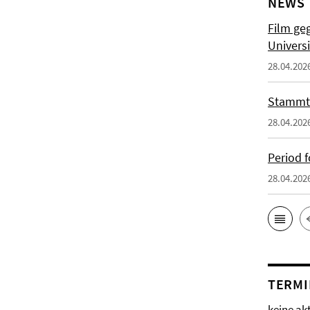
NEWS
Film ge
Univers
28.04.202
Stammt
28.04.202
Period f
28.04.202
TERMI
keine ak