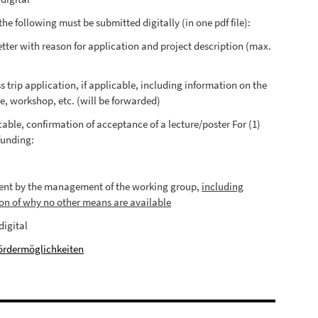
the following must be submitted digitally (in one pdf file):
etter with reason for application and project description (max.
s trip application, if applicable, including information on the
e, workshop, etc. (will be forwarded)
icable, confirmation of acceptance of a lecture/poster For (1)
funding:
ent by the management of the working group,
including
on of why no other means are available
digital
ördermöglichkeiten