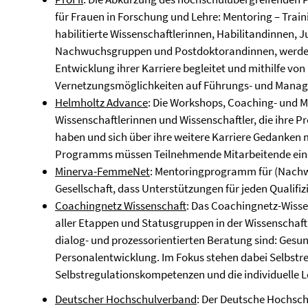
für Frauen in Forschung und Lehre: Mentoring – Train
habilitierte Wissenschaftlerinnen, Habilitandinnen, 
Nachwuchsgruppen und Postdoktorandinnen, werden 
Entwicklung ihrer Karriere begleitet und mithilfe vo
Vernetzungsmöglichkeiten auf Führungs- und Manag
Helmholtz Advance
: Die Workshops, Coaching- und M
Wissenschaftlerinnen und Wissenschaftler, die ihre 
haben und sich über ihre weitere Karriere Gedanken m
Programms müssen Teilnehmende Mitarbeitende eine
Minerva-FemmeNet
: Mentoringprogramm für (Nachw
Gesellschaft, dass Unterstützungen für jeden Qualifiz
Coachingnetz Wissenschaft
: Das Coachingnetz-Wisse
aller Etappen und Statusgruppen in der Wissenschaft
dialog- und prozessorientierten Beratung sind: Gesu
Personalentwicklung. Im Fokus stehen dabei Selbstre
Selbstregulationskompetenzen und die individuelle L
Deutscher Hochschulverband
: Der Deutsche Hochschu