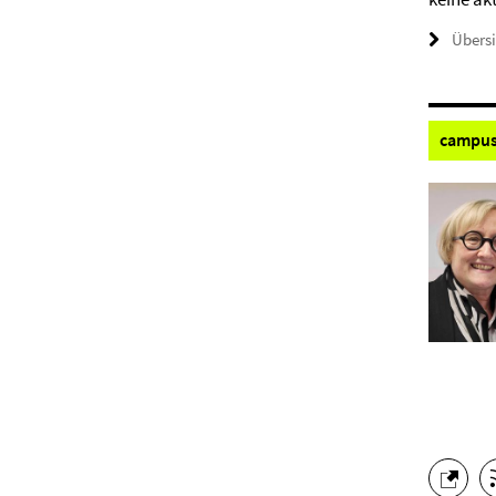
Übers
campus