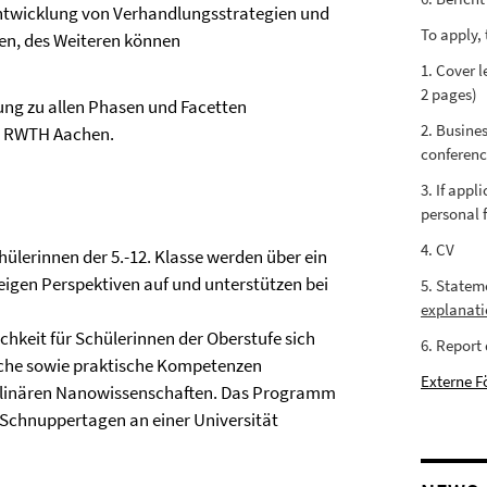
Entwicklung von Verhandlungsstrategien und
To apply, 
gen, des Weiteren können
1. Cover l
2 pages)
tung zu allen Phasen und Facetten
2. Busines
der RWTH Aachen.
conferenc
3. If appl
personal 
4. CV
hülerinnen der 5.-12. Klasse werden über ein
eigen Perspektiven auf und unterstützen bei
5. Statem
explanati
lichkeit für Schülerinnen der Oberstufe sich
6. Report 
ische sowie praktische Kompetenzen
Externe F
ziplinären Nanowissenschaften. Das Programm
 Schnuppertagen an einer Universität