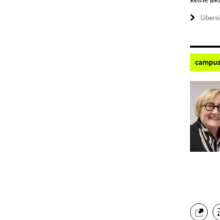
Übers
campus