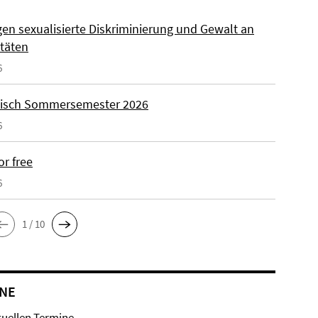
gen sexualisierte Diskriminierung und Gewalt an
itäten
6
isch Sommersemester 2026
6
or free
6
1 / 10
NE
tuellen Termine