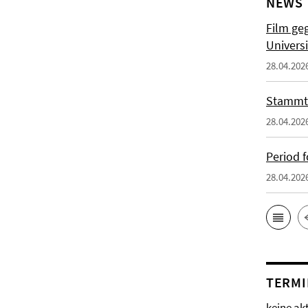
NEWS
Film ge
Univers
28.04.202
Stammt
28.04.202
Period f
28.04.202
TERMI
keine ak