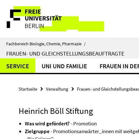
Springe
Service-
direkt
zu
Navigation
Inhalt
Fachbereich Biologie, Chemie, Pharmazie
/
FRAUEN- UND GLEICHSTELLUNGSBEAUFTRAGTE
SERVICE
UNI UND FAMILIE
FRAUEN IN DE
Startseite
Verwaltung
Frauen- und Gleichstellungsbea
Heinrich Böll Stiftung
Was wird gefördert?
- Promotion
Zielgruppe
- Promotionsanwärter_innen mit weitgehen