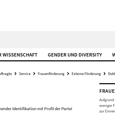
R WISSENSCHAFT
GENDER UND DIVERSITY
W
uftragte
Service
Frauenförderung
Externe Förderung
Dok
FRAU
Aufgrund 
weniger F
der Identifikation mit Profil der Partei
zur Einre