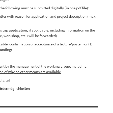
the following must be submitted digitally (in one pdf file):
etter with reason for application and project description (max.
s trip application, if applicable, including information on the
e, workshop, etc. (will be forwarded)
icable, confirmation of acceptance of a lecture/poster For (1)
funding:
ent by the management of the working group,
including
on of why no other means are available
digital
ördermöglichkeiten