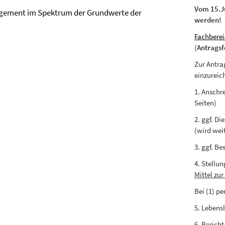
Vom 15.Ju
agement im Spektrum der Grundwerte der
werden!
Fachberei
(
Antrags
Zur Antrag
einzureic
1. Anschr
Seiten)
2. ggf. D
(wird weit
3. ggf. B
4. Stellu
Mittel zu
Bei (1) p
5. Lebens
6. Bericht