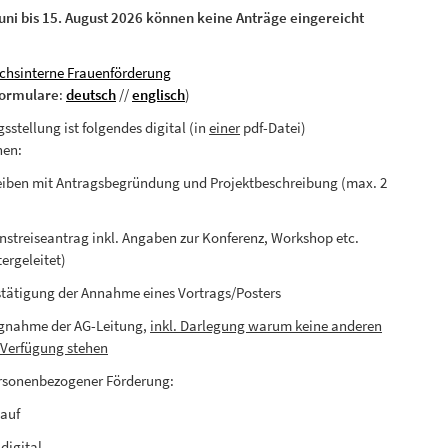
ni bis 15. August 2026 können keine Anträge eingereicht
chsinterne Frauenförderung
formulare
:
deutsch
//
englisch
)
sstellung ist folgendes digital (in
einer
pdf-Datei)
hen:
eiben mit Antragsbegründung und Projektbeschreibung (max. 2
ienstreiseantrag inkl. Angaben zur Konferenz, Workshop etc.
ergeleitet)
estätigung der Annahme eines Vortrags/Posters
ngnahme der AG-Leitung,
inkl. Darlegung warum keine anderen
r Verfügung stehen
ersonenbezogener Förderung:
lauf
 digital