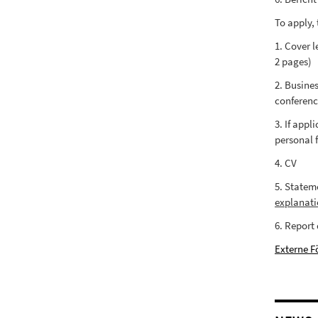
To apply, 
1. Cover l
2 pages)
2. Busines
conferenc
3. If appl
personal 
4. CV
5. Statem
explanati
6. Report 
Externe F