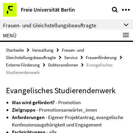
Springe
Service-
Freie Universität Berlin
direkt
Navigation
zu
Frauen- und Gleichstellungsbeauftragte
Inhalt
MENÜ
Startseite
Verwaltung
Frauen- und
Gleichstellungsbeauftragte
Service
Frauenförderung
Externe Förderung
Doktorandinnen
Evangelisches
Studierendenwerk
Evangelisches Studierendenwerk
Was wird gefördert?
- Promotion
Zielgruppe
- Promotionsanwärter_innen
Anforderungen
- Eigener Projektantrag, evangelische
Konfessionszugehörigkeit und Engagement
Fachrichtungen
- alle