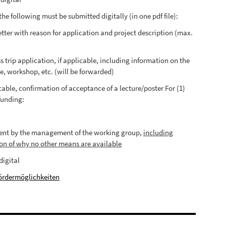
the following must be submitted digitally (in one pdf file):
etter with reason for application and project description (max.
s trip application, if applicable, including information on the
e, workshop, etc. (will be forwarded)
icable, confirmation of acceptance of a lecture/poster For (1)
funding:
ent by the management of the working group,
including
on of why no other means are available
digital
ördermöglichkeiten