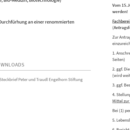
e, Bio-Medizin, Biotechnologie)
Vom 15.Ju
werden!
Fachberei
 Durchfürhung an einer renommierten
(
Antrags
Zur Antrag
einzureic
1. Anschr
Seiten)
OWNLOADS
2. ggf. D
(wird weit
Steckbrief Peter und Traudl Engelhorn Stiftung
3. ggf. B
4. Stellu
Mittel zu
Bei (1) p
5. Lebens
6. Bericht