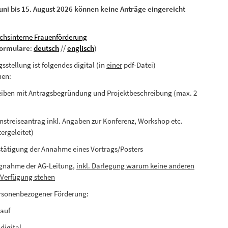
ni bis 15. August 2026 können keine Anträge eingereicht
chsinterne Frauenförderung
formulare
:
deutsch
//
englisch
)
sstellung ist folgendes digital (in
einer
pdf-Datei)
hen:
eiben mit Antragsbegründung und Projektbeschreibung (max. 2
ienstreiseantrag inkl. Angaben zur Konferenz, Workshop etc.
ergeleitet)
estätigung der Annahme eines Vortrags/Posters
ngnahme der AG-Leitung,
inkl. Darlegung warum keine anderen
r Verfügung stehen
ersonenbezogener Förderung:
lauf
 digital