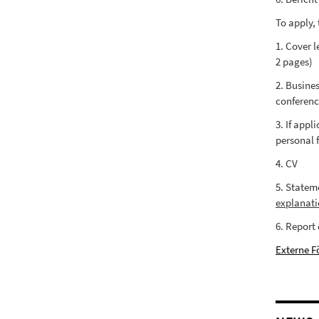
To apply, 
1. Cover l
2 pages)
2. Busines
conferenc
3. If appl
personal 
4. CV
5. Statem
explanati
6. Report 
Externe F