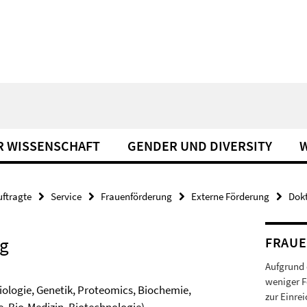
R WISSENSCHAFT
GENDER UND DIVERSITY
W
uftragte
Service
Frauenförderung
Externe Förderung
Dok
ng
FRAU
Aufgrund 
weniger F
ologie, Genetik, Proteomics, Biochemie,
zur Einre