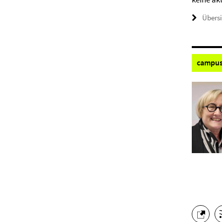
Übers
campus