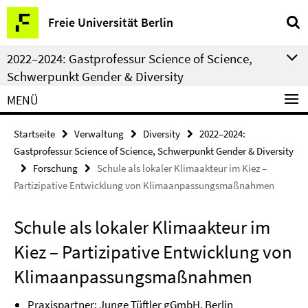
Springe
Service-
Freie Universität Berlin
direkt
Navigation
zu
2022–2024: Gastprofessur Science of Science,
Inhalt
Schwerpunkt Gender & Diversity
MENÜ
Startseite
Verwaltung
Diversity
2022–2024:
Gastprofessur Science of Science, Schwerpunkt Gender & Diversity
Forschung
Schule als lokaler Klimaakteur im Kiez –
Partizipative Entwicklung von Klimaanpassungsmaßnahmen
Schule als lokaler Klimaakteur im
Kiez – Partizipative Entwicklung von
Klimaanpassungsmaßnahmen
Praxispartner:
Junge Tüftler gGmbH, Berlin