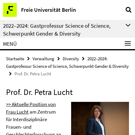
Springe
Service-
Freie Universität Berlin
direkt
Navigation
zu
2022–2024: Gastprofessur Science of Science,
Inhalt
Schwerpunkt Gender & Diversity
MENÜ
Startseite
Verwaltung
Diversity
2022–2024:
Gastprofessur Science of Science, Schwerpunkt Gender & Diversity
Prof. Dr. Petra Lucht
Prof. Dr. Petra Lucht
>> Aktuelle Position von
Frau Lucht
am Zentrum
für Interdisziplinäre
Frauen- und
Geschlechterforschung an